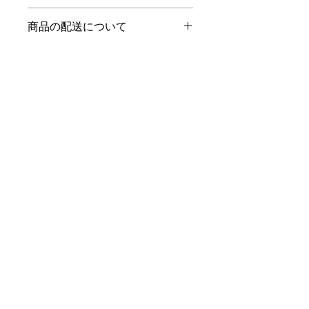
徴やおすすめのポイントなどを説明し
返品・返金ポリシーを入力してくださ
ましょう。
商品の配送について
い。顧客が商品に満足しなかった場合
や、不備があった場合に行う手続きの
配送地域、料金、所要時間、梱包な
手順などを説明しましょう。内容を明
ど、商品の配送に関する情報を入力し
確にすることで顧客からの信頼を獲得
てください。配送情報を明確にするこ
し、安心して商品を購入していただけ
とで顧客からの信頼を獲得し、安心し
ます。
マイスターメガネ
て商品を購入していただけます。
ＳＳＳ級・ＳＳ級認定眼鏡
士のお店
© 2023 Design for Life
Wix.com
を使って作成されました