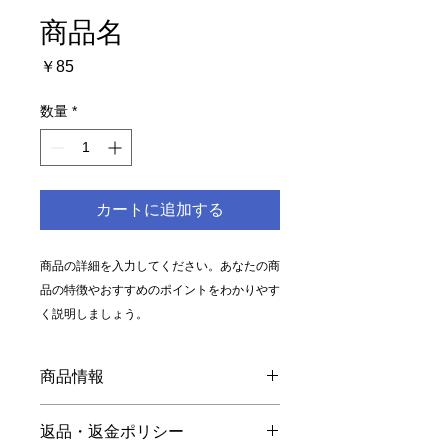
商品名
価
￥85
格
数量
*
カートに追加する
商品の詳細を入力してください。あなたの商
品の特徴やおすすめのポイントをわかりやす
く説明しましょう。
商品情報
商品の詳細を入力してください。サイ
返品・返金ポリシー
ズ、素材、取扱説明に加え、商品の特