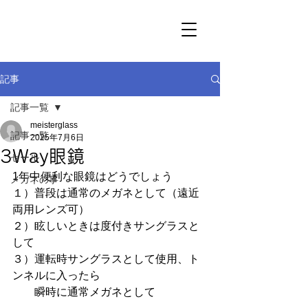
記事
記事一覧
meisterglass
記事一覧
2025年7月6日
3Way眼鏡
セール
1年中便利な眼鏡はどうでしょう
メガネの事
１）普段は通常のメガネとして（遠近
両用レンズ可）
２）眩しいときは度付きサングラスと
して
３）運転時サングラスとして使用、ト
ンネルに入ったら
　　瞬時に通常メガネとして