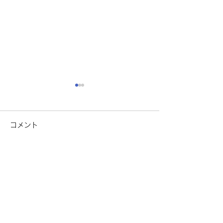
コメント
3Way眼鏡
コメントを追加…
侍タイムスリッ
券あります
マイスターメガネ